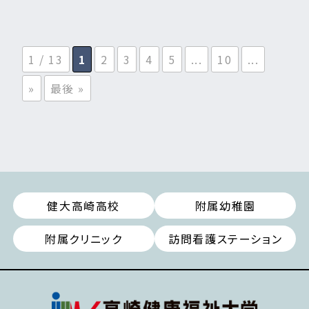
1 / 13
1
2
3
4
5
...
10
...
»
最後 »
健大高崎高校
附属幼稚園
附属クリニック
訪問看護ステーション