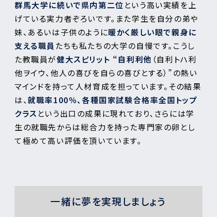
群馬大学に続いで県内第二位
という高い実績を上
げている実力者ぞろいです。また学生を自分の弟や
妹、あるいは子供のように
暖かく厳しい眼で親身に
支える職員
たちも私たちの大学の自慢です。こうし
た教職員が
健大スピリット “自利利他
（自利トハ利
他ヲイウ、他人の喜びを自らの喜びとする）”の熱い
マインドを持って人材育成を担っています。その結果
は、
就職率100％、各種国家試験合格率全国トップ
クラス
という出口の成果に現れており、さらには学
生の就職先からは総合力を持った専門家の卵とし
て極めて高い評価を頂いています。
一緒に夢を実現しましょう