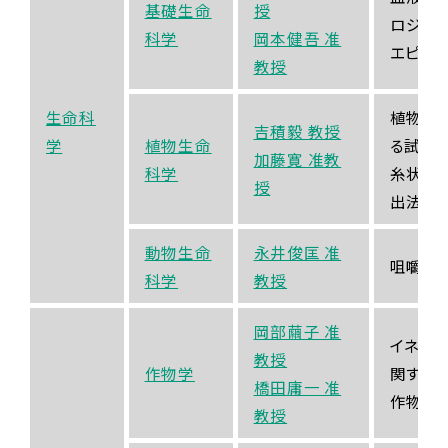
基礎生命
授
ロジー
科学
岡本健吾 准
エピジ
教授
生命科
植物を
吉積毅 教授
学
植物生命
る試み
加藤寛 准教
科学
糸状菌
授
出法の
動物生命
永井俊匡 准
咀嚼の
科学
教授
岡部繭子 准
イネお
教授
作物学
関する
橋田庸一 准
作物の
教授