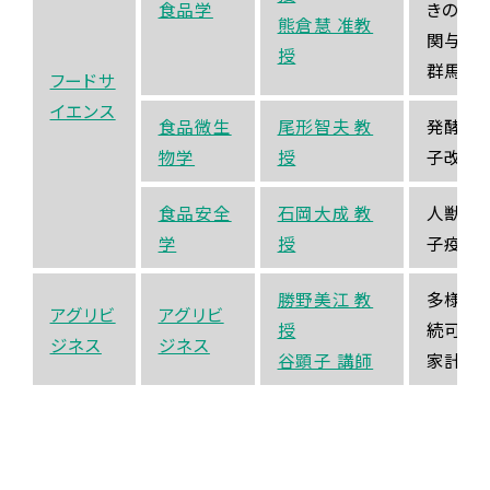
食品学
きのこ
熊倉慧 准教
関与す
授
群馬県
フードサ
イエンス
食品微生
尾形智夫 教
発酵食
物学
授
子改変
食品安全
石岡大成 教
人獣共
学
授
子疫学
勝野美江 教
多様な
アグリビ
アグリビ
授
続可能
ジネス
ジネス
谷顕子 講師
家計と