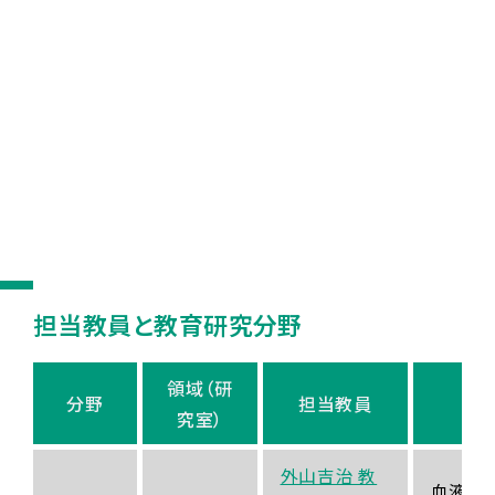
担当教員と教育研究分野
領域（研
分野
担当教員
究室）
外山吉治 教
血液の