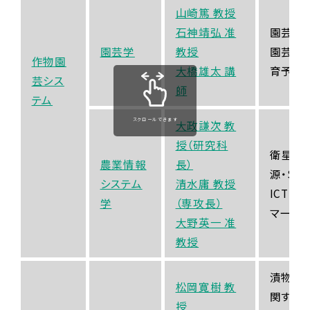
山崎篤 教授
石神靖弘 准
園芸作
園芸学
教授
園芸作
作物園
大橋雄太 講
育予測
芸シス
師
テム
スクロールできます
大政謙次 教
授（研究科
衛星観
農業情報
長）
源・SD
システム
清水庸 教授
ICT
学
（専攻長）
マート
大野英一 准
教授
漬物加
松岡寛樹 教
関する
授