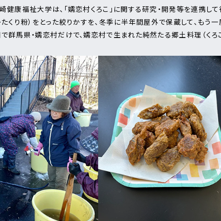
崎健康福祉大学は、「嬬恋村くろこ」に関する研究・開発等を連携して
かたくり粉）をとった絞りかすを、冬季に半年間屋外で保蔵して、もう
で群馬県・嬬恋村だけで、嬬恋村で生まれた純然たる郷土料理（くろこ