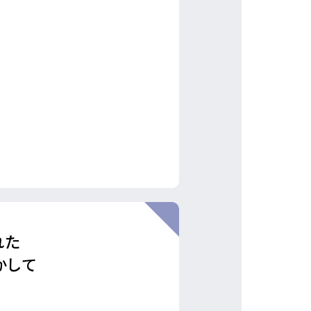
れた
かして