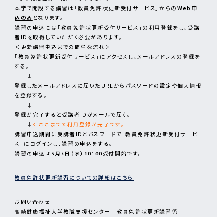
本学で開設する講習は「教員免許状更新受付サービス」からの
Web申
込のみ
となります。
講習の申込には「教員免許状更新受付サービス」の利用登録をし、受講
者IDを取得していただく必要があります。
＜更新講習申込までの簡単な流れ＞
「教員免許状更新受付サービス」にアクセスし、メールアドレスの登録を
する。
↓
登録したメールアドレスに届いたURLからパスワードの設定や個人情報
を登録する。
↓
登録が完了すると受講者IDがメールで届く。
↓
⇐ここまでで利用登録が完了です。
講習申込期間に受講者IDとパスワードで「教員免許状更新受付サービ
ス」にログインし、講習の申込をする。
講習の申込は
5月5日（水）10：00
受付開始です。
教員免許状更新講習についての詳細はこちら
お問い合わせ
高崎健康福祉大学教職支援センター 教員免許状更新講習係