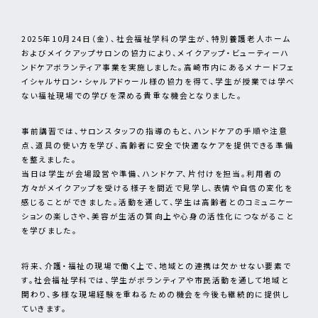
2025年10月24日（金）、社会福祉学科の学生が、特別養護老人ホーム
およびメイクアップサロンの協力により、メイクアップ・ビューティーハ
ンドケアボランティア事業を実施しました。高崎市内にあるメナードフェ
イシャルサロン・シャルアドゥール様の協力を得て、学生が授業では学べ
ない福祉現場での学びを深める貴重な機会となりました。
事前講習では、サロンスタッフの指導のもと、ハンドケアの手順や注意
点、道具の使い方を学び、高齢者に安全で快適なケアを提供できる準備
を整えました。
当日は学生が会場設営や準備、ハンドケア、片付けを担当。利用者の
方々がメイクアップを受ける様子を間近で見学し、表情や自信の変化を
感じることができました。活動を通して、学生は高齢者とのコミュニケー
ションの楽しさや、美容が生活の質向上や心身の活性化につながること
を学びました。
将来、介護・福祉の現場で働く上で、地域との連携は欠かせない要素で
す。社会福祉学科では、学生がボランティアや市民活動を通して地域と
関わり、多様な現場経験を重ねるための機会を今後も継続的に提供し
ていきます。