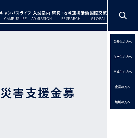
キャンパスライフ
入試案内
研究・地域連携活動
国際交流
CAMPUSLIFE
ADMISSION
RESEARCH
GLOBAL
受験生の方へ
在学生の方へ
卒業生の方へ
 災害支援金募
企業の方へ
地域の方へ