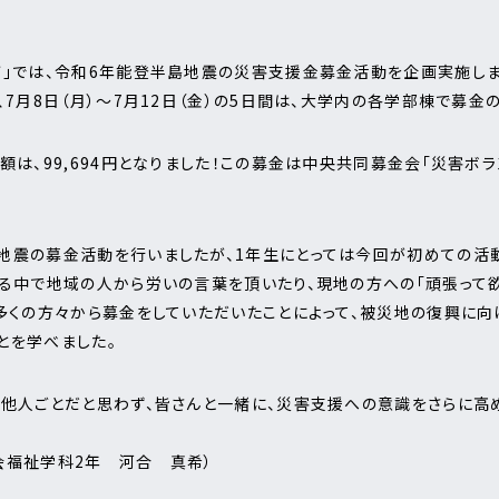
」では、令和6年能登半島地震の災害支援金募金活動を企画実施しました
、7月8日（月）～7月12日（金）の5日間は、大学内の各学部棟で募金
は、99,694円となりました！この募金は中央共同募金会「災害ボラ
地震の募金活動を行いましたが、1年生にとっては今回が初めての活
る中で地域の人から労いの言葉を頂いたり、現地の方への「頑張って
多くの方々から募金をしていただいたことによって、被災地の復興に向
とを学べました。
。他人ごとだと思わず、皆さんと一緒に、災害支援への意識をさらに高
会福祉学科2年 河合 真希）