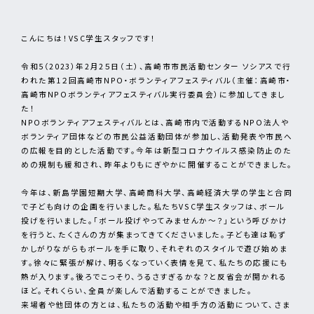
こんにちは！VSC学生スタッフです！
令和5（2023）年2月2５日（土）、高崎市市民活動センター ソシアスで行
われた第1２回高崎市NPO・ボランティアフェスティバル（主催：高崎市・
高崎市NPOボランティアフェスティバル実行委員会）に参加してきまし
た！
NPOボランティアフェスティバルとは、高崎市内で活動するNPO法人や
ボランティア団体などの市民公益活動団体が参加し、活動発表や市民へ
の広報を目的とした活動です。今年は新型コロナウイルス感染防止のた
めの規制も緩和され、昨年よりもにぎやかに開催することができました。
今年は、新島学園短期大学、高崎商科大学、高崎経済大学の学生と合同
で子ども向けの企画を行いました。私たちVSC学生スタッフは、ボール
投げを行いました。「ボール投げやってみませんか～？」という呼びかけ
を行うと、たくさんの方が集まってきてくださいました。子ども達は恥ず
かしがりながらもボールを手に取り、それぞれのスタイルで遊び始めま
す。徐々に緊張が解け、明るくなっていく表情を見て、私たちの応援にも
熱が入ります。後ろでこっそり、うるさすぎるかな？と反省会が開かれる
ほど。それくらい、全員が楽しんで活動することができました。
来場者や他団体の方とは、私たちの活動や相手方の活動について、さま