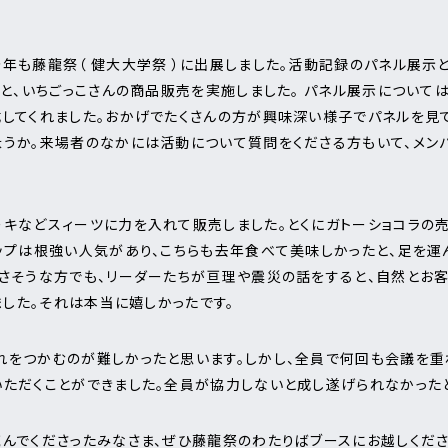
年も藤龍祭（ 健大大学祭 ）に出展しました。活動記録のパネル展示
もと、いちごっこさんの商品販売を実施しました。 パネル展示について
してくれました。おかげでたくさんの方が興味深い様子でパネルを見
ょうか。来場者のなかには活動について質問をくださる方もいて、メン
キなどスィーツに力を入れて販売しました。とくにガトーショコラの
ップは根強い人気があり、こちらも去年食べて美味しかったと、足を運
さそうな方でも、リーダーたちが亘理や震災の話をすると、自然とお客
ました。それは本当に嬉しかったです。
れをつかむのが難しかったと思います。しかし、全員で何回も会議を重
ただくことができました。全員が協力しないと成し遂げられなかった
んでくださったみなさま、ぜひ藤龍祭のわたりばブースにお越しください