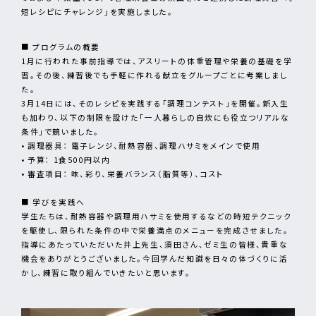
短レシピにチャレンジ」を実施しました。
■ プログラムの概要
1月に行われた事前指導では、アスリートの体重管理や栄養の基礎を学
習。その後、練習後でも手軽に作れる献立をグループごとに考案しまし
た。
3月14日には、そのレシピを実践する「調理コンテスト」を開催。新入生
も加わり、以下の制限を設けた「一人暮らしの自炊にも役立つリアルな
条件」で競いました。
• 調理器具： 電子レンジ、耐熱容器、調理ハサミをメインで使用
• 予算： 1食500円以内
• 審査項目： 味、彩り、栄養バランス（脂質等）、コスト
■ 学びを実践へ
学生たちは、耐熱容器や調理用ハサミを使用するなどの時短テクニック
を駆使し、限られた条件の中で栄養満点のメニューを完成させました。
指導にあたっていただいた井上先生、須田さん、ゼミ生の皆様、貴重な
機会をありがとうございました。今回学んだ知識を日々の体づくりに活
かし、練習に取り組んでいきたいと思います。