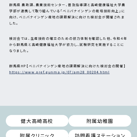
群馬県 農政課、農業技術センター、普及指導課と高崎健康福祉大学農
学部が連携して取り組んでいる「ベニバナインゲンの栽培技術向上」に
向け、ベニバナインゲン産地の課題解決に向けた検討会が開催されま
した。
検討会では、生産技術の確立のための協力体制を確認した他、令和４年
から群馬県と高崎健康福祉大学が協力し、試験研究を実施することに
なりました。
群馬県HP【ベニバナインゲン産地の課題解決に向けた検討会の開催】
https://www.pref.gunma.jp/07/am28_00204.html
健大高崎高校
附属幼稚園
附属クリニック
訪問看護ステーション