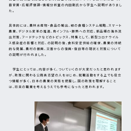
臣官房・広報評価課・情報分析室の内田剛氏から学生へ説明がありまし
た。
具体的には、農林水産物・食品の輸出、緑の食糧システム戦略、スマート
農業、デジタル変革の推進、鳥インフル・豚熱への対応、新品種の海外流
出対策、フードテックなどのトピックス、特集として、新型コロナウイル
ス感染症の影響と対応、の説明の後、食料安定供給の確保、農業の持続
的な発展、農村の振興、災害からの復興・復旧等の現状と対策について
の説明が行われました。
学生にとっては、内容が多く、ついていくのが大変だったと思われます
が、政策に関わる公務員志望の人をはじめ、就職活動をする上でも役立
つ情報が多く、日本の農業の実態を把握し、国の政策を理解すること
は、将来の職業を考えるうえでも参考になったと思われます。