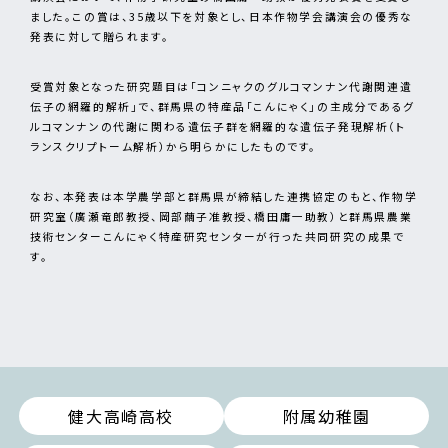
ました。この賞は、35歳以下を対象とし、日本作物学会講演会の優秀な
発表に対して贈られます。
受賞対象となった研究題目は「コンニャクのグルコマンナン代謝関連遺
伝子の網羅的解析」で、群馬県の特産品「こんにゃく」の主成分であるグ
ルコマンナンの代謝に関わる遺伝子群を網羅的な遺伝子発現解析（ト
ランスクリプトーム解析）から明らかにしたものです。
なお、本発表は本学農学部と群馬県が締結した連携協定のもと、作物学
研究室（廣瀬竜郎教授、岡部繭子准教授、橋田庸一助教）と群馬県農業
技術センターこんにゃく特産研究センターが行った共同研究の成果で
す。
健大高崎高校
附属幼稚園