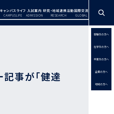
キャンパスライフ
入試案内
研究・地域連携活動
国際交流
CAMPUSLIFE
ADMISSION
RESEARCH
GLOBAL
受験生の方へ
在学生の方へ
卒業生の方へ
ー記事が「健達
企業の方へ
地域の方へ