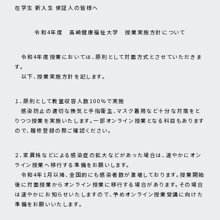
在学⽣ 新⼊⽣ 保証人の皆様へ
令和4年度 高崎健康福祉大学 授業実施方針について
令和4年度授業においては、原則として対面方式とさせていただきま
す。
以下、授業実施方針を記します。
１．原則として教室収容人数100％で実施
感染防止の適切な換気と手指衛生、マスク着用など十分な対策をと
りつつ授業を実施いたします。一部オンライン授業となる科目もあります
ので、履修登録の際ご確認ください。
２．変異株などによる感染症の拡大などがあった場合は、速やかにオン
ライン授業へ移行する準備をお願いします。
令和4年1月以降、全国的にも感染者数が激増しております。授業開始
後に対面授業からオンライン授業に移行する場合があります。その場合
は速やかにお知らせいたしますので、予めオンライン授業受講に向けた
準備をお願いいたします。