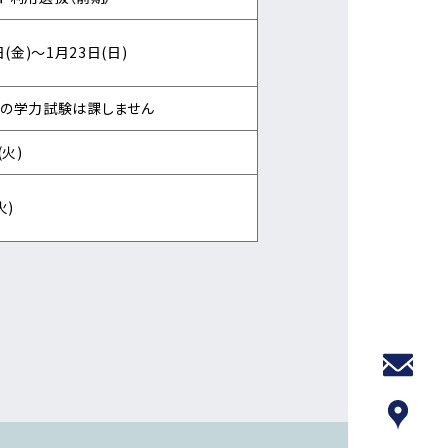
日(金)～1月23日(日)
の学力試験は課しません
(火)
火)