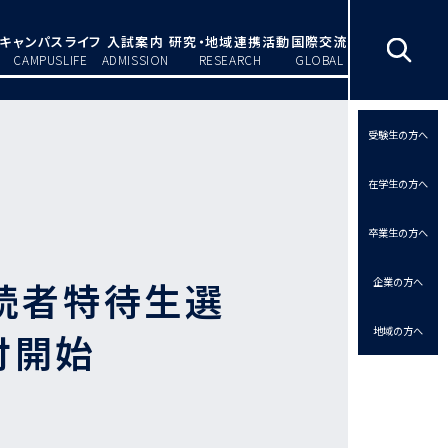
キャンパスライフ
入試案内
研究・地域連携活動
国際交流
CAMPUSLIFE
ADMISSION
RESEARCH
GLOBAL
受験生の方へ
在学生の方へ
卒業生の方へ
手続者特待生選
企業の方へ
地域の方へ
付開始