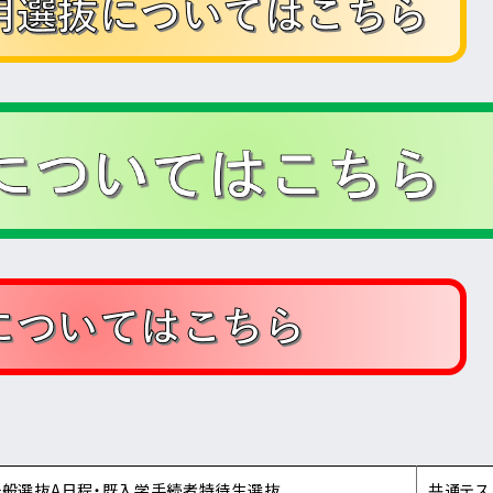
一般選抜A日程・既入学手続者特待生選抜
共通テス