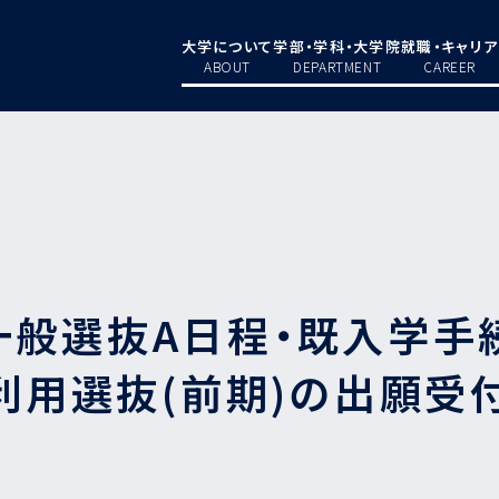
大学について
学部・学科・大学院
就職・キャリア
ABOUT
DEPARTMENT
CAREER
） 一般選抜A日程・既入学
利用選抜(前期)の出願受