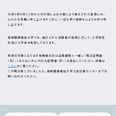
令和３年８月１１日からの大雨による災害により被災された皆様には、
心からお見舞い申し上げますと共に、一日も早い復興を心よりお祈り申
し上げます。
高崎健康福祉大学では、被災された受験者の皆様に対して、入学検定
料及び入学金を免除しております。
免除の対象となります受験者の方は出願書類と一緒に「罹災証明書
（写）」（またはこれに代わる証明書（写））を提出してください。詳細は
こちら
をご覧ください。
ご不明点等ございましたら、高崎健康福祉大学入試広報センターまでお
問い合わせください。