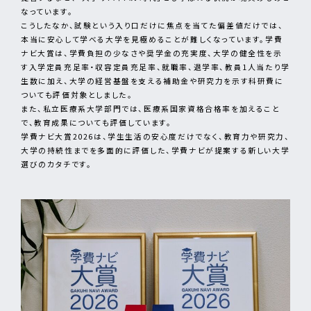
なっています。
こうしたなか、試験という入り口だけに焦点を当てた偏差値だけでは、
本当に安心して学べる大学を見極めることが難しくなっています。学費
ナビ大賞は、学費負担の少なさや奨学金の充実度、大学の健全性を示
す入学定員充足率・収容定員充足率、就職率、退学率、教員1人当たり学
生数に加え、大学の経営基盤を支える補助金や研究力を示す科研費に
ついても評価対象としました。
また、私立医療系大学部門では、医療系国家資格合格率を加えること
で、教育成果についても評価しています。
学費ナビ大賞2026は、学生生活の安心度だけでなく、教育力や研究力、
大学の持続性までを多面的に評価した、学費ナビが提案する新しい大学
選びのカタチです。