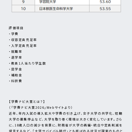
評価項目
・学費
・収容定員充足率
・入学定員充足率
・就職率
・退学率
・教員1人当たり学生数
・奨学金
・補助金
・科研費
【学費ナビ大賞とは？】
（「学費ナビ大賞2026」Webサイトより）
近年、年内入試の導入拡大や学費の引き上げ、女子大学の共学化、短期
大学の募集停止など、大学を取り巻く環境は大きく変化しています。さら
に、18歳人口の減少を背景に、財務省が大学の再編・統合や定員削減を
提言するなど、「大学サバイバル時代」とも呼ばれる状況が現実のものと