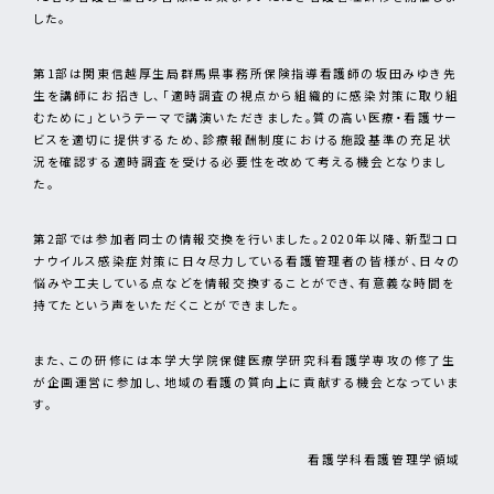
した。
第1部は関東信越厚生局群馬県事務所保険指導看護師の坂田みゆき先
生を講師にお招きし、「適時調査の視点から組織的に感染対策に取り組
むために」というテーマで講演いただきました。質の高い医療・看護サー
ビスを適切に提供するため、診療報酬制度における施設基準の充足状
況を確認する適時調査を受ける必要性を改めて考える機会となりまし
た。
第2部では参加者同士の情報交換を行いました。2020年以降、新型コロ
ナウイルス感染症対策に日々尽力している看護管理者の皆様が、日々の
悩みや工夫している点などを情報交換することができ、有意義な時間を
持てたという声をいただくことができました。
また、この研修には本学大学院保健医療学研究科看護学専攻の修了生
が企画運営に参加し、地域の看護の質向上に貢献する機会となっていま
す。
看護学科看護管理学領域