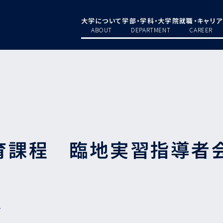
大学について
学部・学科・大学院
就職・キャリア
ABOUT
DEPARTMENT
CAREER
育課程 臨地実習指導者
4