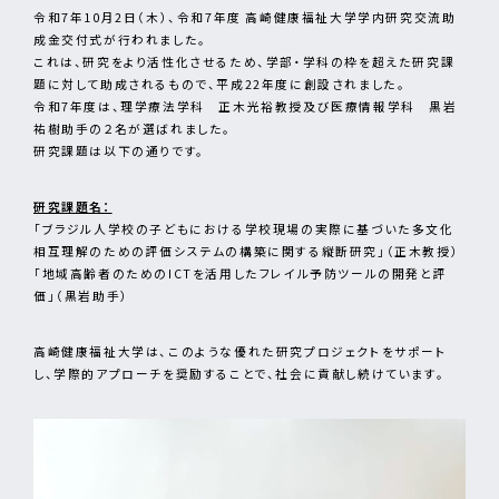
令和7年10月2日（木）、令和7年度 高崎健康福祉大学学内研究交流助
成金交付式が行われました。
これは、研究をより活性化させるため、学部・学科の枠を超えた研究課
題に対して助成されるもので、平成22年度に創設されました。
令和7年度は、理学療法学科 正木光裕教授及び医療情報学科 黒岩
祐樹助手の２名が選ばれました。
研究課題は以下の通りです。
研究課題名：
「ブラジル人学校の子どもにおける学校現場の実際に基づいた多文化
相互理解のための評価システムの構築に関する縦断研究」（正木教授）
「地域高齢者のためのICTを活用したフレイル予防ツールの開発と評
価」（黒岩助手）
高崎健康福祉大学は、このような優れた研究プロジェクトをサポート
し、学際的アプローチを奨励することで、社会に貢献し続けています。