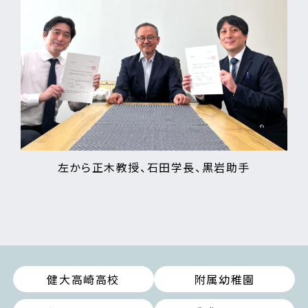
左から正木教授、石田学長、黒岩助手
健大高崎高校
附属幼稚園