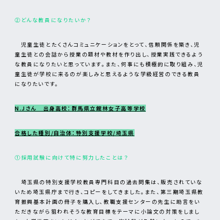
②どんな教員になりたいか？
児童生徒とたくさんコミュニケーションをとって、信頼関係を築き、児
童生徒との会話から授業の題材や教材を作り出し、授業実践できるよう
な教員になりたいと思っています。また、何事にも積極的に取り組み、児
童生徒が学校に来るのが楽しみと思えるような学級経営のできる教員
になりたいです。
N.Jさん 出身高校：群馬県立館林女子高等学校
合格した種別/自治体：特別支援学校/埼玉県
①採用試験に向けて特に努力したことは？
埼玉県の特別支援学校教員専門科目の過去問集は、販売されていな
いため埼玉県庁まで行き、コピーをしてきました。また、第三期埼玉県教
育振興基本計画の冊子を購入し、教職支援センターの先生に助言をい
ただきながら狙われそうな教育目標をテーマに小論文の対策をしまし