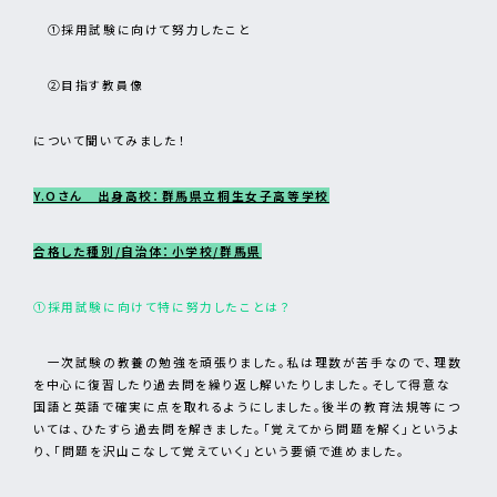
①採用試験に向けて努力したこと
②目指す教員像
について聞いてみました！
Y.Oさん 出身高校：群馬県立桐生女子高等学校
合格した種別/自治体：小学校/群馬県
①採用試験に向けて特に努力したことは？
一次試験の教養の勉強を頑張りました。私は理数が苦手なので、理数
を中心に復習したり過去問を繰り返し解いたりしました。そして得意な
国語と英語で確実に点を取れるようにしました。後半の教育法規等につ
いては、ひたすら過去問を解きました。「覚えてから問題を解く」というよ
り、「問題を沢山こなして覚えていく」という要領で進めました。