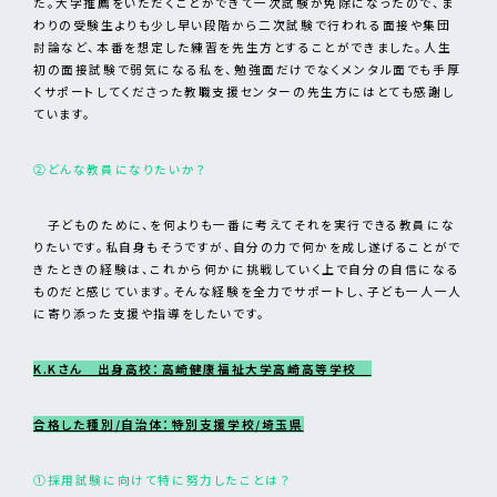
た。大学推薦をいただくことができて一次試験が免除になったので、ま
わりの受験生よりも少し早い段階から二次試験で行われる面接や集団
討論など、本番を想定した練習を先生方とすることができました。人生
初の面接試験で弱気になる私を、勉強面だけでなくメンタル面でも手厚
くサポートしてくださった教職支援センターの先生方にはとても感謝し
ています。
②どんな教員になりたいか？
子どものために、を何よりも一番に考えてそれを実行できる教員にな
りたいです。私自身もそうですが、自分の力で何かを成し遂げることがで
きたときの経験は、これから何かに挑戦していく上で自分の自信になる
ものだと感じています。そんな経験を全力でサポートし、子ども一人一人
に寄り添った支援や指導をしたいです。
K.Kさん 出身高校：高崎健康福祉大学高崎高等学校
合格した種別/自治体：特別支援学校/埼玉県
①採用試験に向けて特に努力したことは？