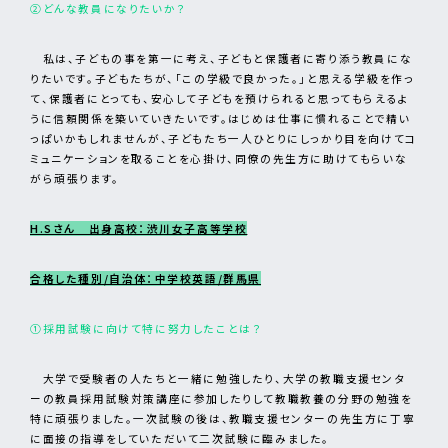
②どんな教員になりたいか？
私は、子どもの事を第一に考え、子どもと保護者に寄り添う教員にな
りたいです。子どもたちが、「この学級で良かった。」と思える学級を作っ
て、保護者にとっても、安心して子どもを預けられると思ってもらえるよ
うに信頼関係を築いていきたいです。はじめは仕事に慣れることで精い
っぱいかもしれませんが、子どもたち一人ひとりにしっかり目を向けてコ
ミュニケーションを取ることを心掛け、同僚の先生方に助けてもらいな
がら頑張ります。
H.Sさん 出身高校：渋川女子高等学校
合格した種別/自治体：中学校英語/群馬県
①採用試験に向けて特に努力したことは？
大学で受験者の人たちと一緒に勉強したり、大学の教職支援センタ
ーの教員採用試験対策講座に参加したりして教職教養の分野の勉強を
特に頑張りました。一次試験の後は、教職支援センターの先生方に丁寧
に面接の指導をしていただいて二次試験に臨みました。