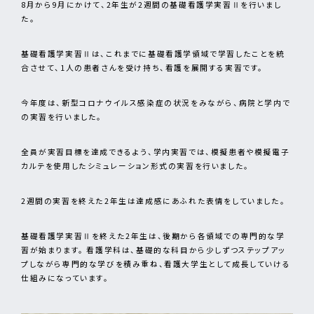
8月から9月にかけて、2年生が2週間の基礎看護学実習Ⅱを行いまし
た。
基礎看護学実習Ⅱは、これまでに基礎看護学領域で学習したことを統
合させて、1人の患者さんを受け持ち、看護を展開する実習です。
今年度は、新型コロナウイルス感染症の状況をみながら、病院と学内で
の実習を行いました。
全員が実習目標を達成できるよう、学内実習では、模擬患者や模擬電子
カルテを使用したシミュレーション形式の実習を行いました。
2週間の実習を終えた2年生は達成感にあふれた表情をしていました。
基礎看護学実習Ⅱを終えた2年生は、後期から各領域での専門的な学
習が始まります。 看護学科は、基礎的な科目から少しずつステップアッ
プしながら専門的な学びを積み重ね、看護大学生として成長していける
仕組みになっています。