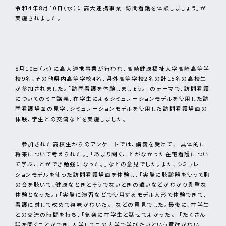
令和４年8月10日（水）に高大連携事業「訪問看護を体験しましょう」が
実施されました。
8月10日（水）に高大連携事業が行われ、高崎健康福祉大学高崎高等学
校9名、その他県内高等学校4名、県外高等学校2名の計15名の高校生
が参加されました。「訪問看護を体験しましょう。」のテーマで、訪問看護
についてのミニ講義、在学生によるシミュレーションモデルを使用した訪
問看護場面の見学、シミュレーションモデルを使用した訪問看護場面の
体験、学生との交流などを実施しました。
参加された高校生からのアンケートでは、講義を受けて、「具体的に
将来について考えられた。」「あまり聞くことがなかった在宅看護につい
て学ぶことができ勉強になった。」などの意見でした。また、シミュレー
ションモデルを使った訪問看護場面を体験し、「実際に聴診器を使って胸
の音を聴いて、健康なときとそうでないときの違いなどがわかり貴重な
体験となった。」「実際に演習などで使用するモデル人形で体験できて、
看護に対して改めて興味がわいた。」などの意見でした。最後に、在学生
との交流の時間を持ち、「気楽に在学生と話せてよかった。」「たくさん
話を聞くことができ、入学してこの大学で学びたいという意欲がわい