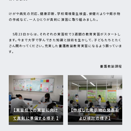
けがや病気の対応、健康診断、学校環境衛生検査、保健だよりや掲示物
の作成など、一人ひとりが真剣に演習に取り組みました。
5月23日からは、それぞれの実習校で３週間の教育実習がスタートし
ます。今まで大学で学んできた知識と技術を生かして、子どもたちとたく
さん関わってください。充実した養護教諭教育実習になるよう願っていま
す。
養護教諭課程
【実習校での実習に向け
【作成した掲示物の発表お
て真剣に準備する様子
】
よび検討の様子】