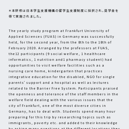
＊本研修は日本学生支援機構の留学生支援制度に採択され，奨学金を
得て実施されました。
The yearly study program at Frankfurt University of
Applied Sciences (FUAS) in Germany was successfully
held, for the second year, from the 8th to the 18th of
February 2020. Arranged by the professors at FUAS,
the12 participants (9 social welfare, 1 healthcare
informatics, 1 nutrition and1 pharmacy student) had
opportunities to visit welfare facilities such as a
nursing care home, kindergarten that practices
integrative education for the disabled, NGO for single
parents’ support and a hospital as well as lectures
related to the Barrier Free System. Participants praised
the openness and tolerance of the staff members in the
welfare field dealing with the various issues that the
city of Frankfurt, one of the most diverse cities in
Germany, has to deal with. Students spend many hour
preparing for this trip by researching topics such as
immigrants, poverty etc. and added to their knowledge
by asking many questions at the different locations they