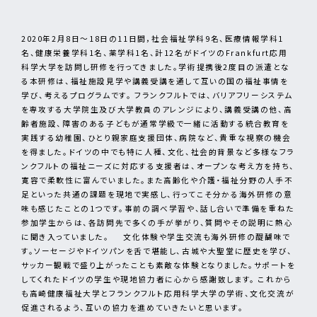
2020年2月8日～18日の11日間，社会福祉学科9名、医療情報学科1
名、健康栄養学科1名、薬学科1名、計12名がドイツのFrankfurt応用
科学大学を訪問し研修を行ってきました。学術提携後2度目の派遣とな
る本研修は、福祉施設見学や講義受講を通して互いの国の福祉事情を
学び、考えるプログラムです。 フランクフルトでは、バリアフリーシステム
を専攻する大学院生及び大学教員のアレンジにより、講義受講の他、高
齢者施設、障害のある子どもが通常学級で一緒に活動する統合教育を
実践する幼稚園、ひとり親家庭支援団体、病院など、貴重な視察の機会
を得ました。ドイツの中でも特に人種、文化、社会的背景など多様なフラ
ンクフルトの福祉ニーズに対応する支援者は、オープンな考え方を持ち、
寛容で柔軟性に富んでいました。また高齢化や介護・福祉分野の人手不
足といった共通の課題を現地で実感し、行ってこそ分かる海外研修の意
味も感じたことの1つです。事前の調べ学習や、話し合いで準備を重ねた
参加学生からは、各訪問先で多くの手が挙がり、質問やその説明に熱心
に聞き入っていました。 文化体験や学生交流も海外研修の醍醐味で
す。ソーセージやドイツパンを舌で堪能し、古城や大聖堂に歴史を学び、
サッカー観戦で盛り上がったことも素敵な体験となりました。サポートを
してくれたドイツの学生や現地協力者に心から感謝致します。 これから
も高崎健康福祉大学とフランクフルト応用科学大学の学術、文化交流が
促進されるよう、互いの協力を進めていきたいと思います。