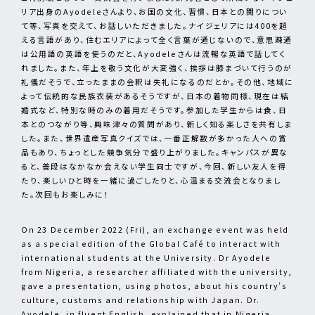
リア出身のAyodeleさんより、お国の文化、習慣、日本との関りについ
て等、写真を交えて、お話しいただきました。ナイジェリアには400を超
える言語があり、住むエリアによって全く言葉が通じないので、意思疎通
は公用語の英語を使うのだと、Ayodeleさんは流暢な英語で話してく
れました。また、年上を敬う文化が大変強く、挨拶は膝まづいて行うのが
礼儀だそうで、立ったままの会釈は失礼になるのだとか。その他、地域に
よって伝統的な民族衣装があるそうですが、日本の着物同様、現在は結
婚式など、特別な時のみの着用だそうです。参加した学生からは食、日
本とのつながり等、興味津々の質問があり、新しく知る楽しさを共有しま
した。また、世界遺産写真クイズでは、一番正解数が多かった人への賞
品もあり、ちょっとした競争気分で盛り上がりました。キャンパスが異な
ると、普段はなかなか会えない学生同士ですが、今回、新しい友人を得
たり、楽しいひと時を一緒に過ごしたりと、心温まる交流会となりまし
た。次回もお楽しみに！
On 23 December 2022 (Fri), an exchange event was held
as a special edition of the Global Café to interact with
international students at the University. Dr Ayodele
from Nigeria, a researcher affiliated with the university,
gave a presentation, using photos, about his country’s
culture, customs and relationship with Japan. Dr.
Ayodele, in fluent English, explained that in Nigeria