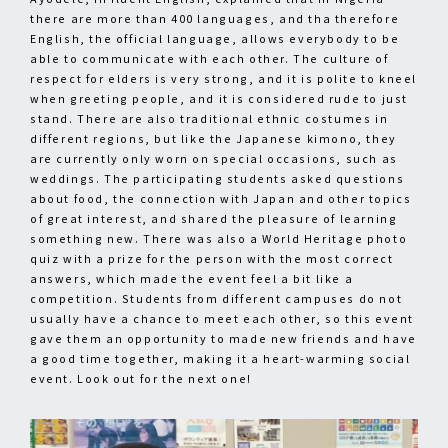
there are more than 400 languages, and tha therefore
English, the official language, allows everybody to be
able to communicate with each other. The culture of
respect for elders is very strong, and it is polite to kneel
when greeting people, and it is considered rude to just
stand. There are also traditional ethnic costumes in
different regions, but like the Japanese kimono, they
are currently only worn on special occasions, such as
weddings. The participating students asked questions
about food, the connection with Japan and other topics
of great interest, and shared the pleasure of learning
something new. There was also a World Heritage photo
quiz with a prize for the person with the most correct
answers, which made the event feel a bit like a
competition. Students from different campuses do not
usually have a chance to meet each other, so this event
gave them an opportunity to made new friends and have
a good time together, making it a heart-warming social
event. Look out for the next one!