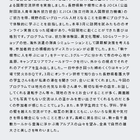
よる国際交流研修を実施しました。長野県駒ケ根市にあるJOCA（公益
財団法人青年海外協力協会）とJICA（独立行政法人国際協力機構）の
ご協力を得、視野の広いグローバル人材となることを目標にプログラム
で体験的に学ぶことを目指しました。本年3月に訪問を試みたもののオ
ンライン実施となった経緯があり、今回現地に赴くことができた喜びは
格別です。プログラムでは、協力隊体験談、異文化理解、SDGｓワークシ
ョップの他、海外派遣の隊員シミュレーションとして課題解決策を考える
等、参加者同士の積極的なディスカッションが必要でした。また、「駒ケ
根市に人を呼ぶには？」をテーマに、3グループに分かれて市の中心地や
高原、キャンプエリアでフィールドワークを行い、外からの視点でそれぞ
れのアイデアを生み出しました。一日中歩き回った締めくくりはキャンプ
場で焚火ＢＢＱです。3月にオンライン研修で知り合った長野県看護大学
の学生さん6名が私達の滞在を聞きつけ、会いに来てくれました。今回の
プログラムでは地元の元気なお母さん達や、親切な街中の店主、お話し
してくれる運転手さん等々、現地の方々とお会いすることが多く、画面越
しでも写真でもない交流は人の温かみを思い出させてくれるものだと多
くの参加者が感じたことでしょう。また、本学学生同士でも、学科、学年
の壁を越えた交流ができ、相互の刺激とともに、いろいろな発見や気付
きを得る機会になったことと思います。高崎に戻る日には、駒ヶ岳千畳
敷カールから雲海に浮かぶ南アルプスの山々を望み、全員で自然の雄
大さと美しさを味わいました。