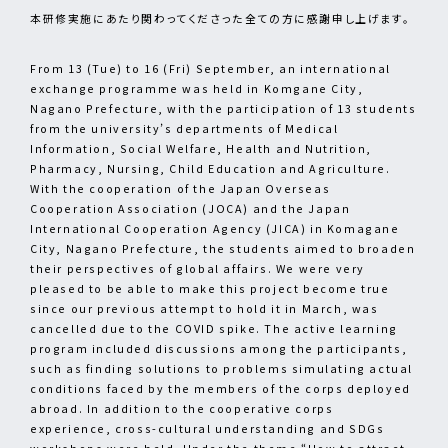
本研修実施にあたり関わってくださった全ての方に感謝申し上げます。
From 13 (Tue) to 16 (Fri) September, an international
exchange programme was held in Komgane City,
Nagano Prefecture, with the participation of 13 students
from the university’s departments of Medical
Information, Social Welfare, Health and Nutrition,
Pharmacy, Nursing, Child Education and Agriculture.
With the cooperation of the Japan Overseas
Cooperation Association (JOCA) and the Japan
International Cooperation Agency (JICA) in Komagane
City, Nagano Prefecture, the students aimed to broaden
their perspectives of global affairs. We were very
pleased to be able to make this project become true
since our previous attempt to hold it in March, was
cancelled due to the COVID spike. The active learning
program included discussions among the participants,
such as finding solutions to problems simulating actual
conditions faced by the members of the corps deployed
abroad. In addition to the cooperative corps
experience, cross-cultural understanding and SDGs