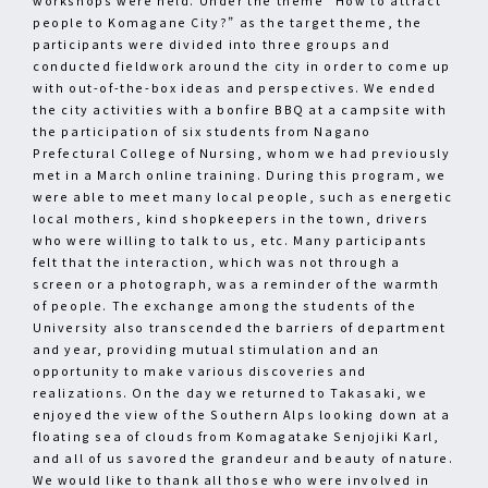
workshops were held. Under the theme “How to attract
people to Komagane City?” as the target theme, the
participants were divided into three groups and
conducted fieldwork around the city in order to come up
with out-of-the-box ideas and perspectives. We ended
the city activities with a bonfire BBQ at a campsite with
the participation of six students from Nagano
Prefectural College of Nursing, whom we had previously
met in a March online training. During this program, we
were able to meet many local people, such as energetic
local mothers, kind shopkeepers in the town, drivers
who were willing to talk to us, etc. Many participants
felt that the interaction, which was not through a
screen or a photograph, was a reminder of the warmth
of people. The exchange among the students of the
University also transcended the barriers of department
and year, providing mutual stimulation and an
opportunity to make various discoveries and
realizations. On the day we returned to Takasaki, we
enjoyed the view of the Southern Alps looking down at a
floating sea of clouds from Komagatake Senjojiki Karl,
and all of us savored the grandeur and beauty of nature.
We would like to thank all those who were involved in