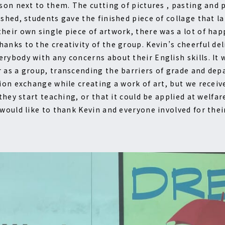
rson next to them. The cutting of pictures , pasting and
hed, students gave the finished piece of collage that lan
their own single piece of artwork, there was a lot of h
anks to the creativity of the group. Kevin’s cheerful del
rybody with any concerns about their English skills. It w
 as a group, transcending the barriers of grade and dep
tion exchange while creating a work of art, but we receiv
they start teaching, or that it could be applied at welfare
 would like to thank Kevin and everyone involved for the