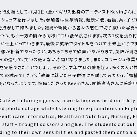
特別編として、7月1日（金）イギリス出身のアーティストKevinさん
ショップを行いました。参加者は医療情報、健康栄養、看護、薬、子ど
りを持参して臨みました。雑誌や新聞から各々の感性で切り抜いた写真
つつ、もう一方の隣から同様に白い紙が渡されます。次の1枚を張り付
が仕上がっていきます。最後に英語でタイトルをつけて出来上がりで
発想が斬新であったりと、あちらこちらで歓声があがります。英語が聴
nさんの進行で、笑いの絶えない時間となりました。また、コラージュ作
を実感できたことでしょう。その他、学年学科の壁を超え、多くの人と
の試みでしたが、「教職に就いたら子供達にも試してみたい」、「福
となったようです。準備くださったKevinさん、関係者皆さんに感謝申
 Café with foreign guests, a workshop was held on 1 July 
d photo collage while listening to explanations in Englis
Healthcare Informatics, Health and Nutrition, Nursing, 
6 staff – brought scissors and glue. The students cut ou
ng to their own sensibilities and pasted them onto a s