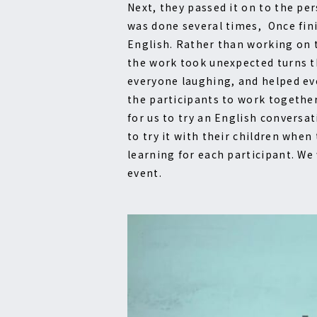
Next, they passed it on to the pe
was done several times, Once finis
English. Rather than working on 
the work took unexpected turns th
everyone laughing, and helped eve
the participants to work together
for us to try an English conversa
to try it with their children when 
learning for each participant. We
event.