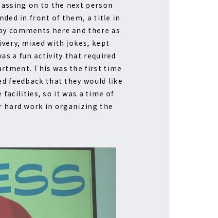
 passing on to the next person
ded in front of them, a title in
appy comments here and there as
ivery, mixed with jokes, kept
as a fun activity that required
artment. This was the first time
ed feedback that they would like
 facilities, so it was a time of
ir hard work in organizing the