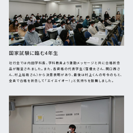
国家試験に臨む4年生
壮行会では内田学科長、学科教員より激励メッセージと共に合格祈念
品が贈呈されました。また、各資格の代表学生（窪優太さん、関口茜さ
ん、村上裕哉さん）から決意表明があり、最後は村上くんの号令のもと、
全員で合格を祈念して「エイエイオー！」と気持ちを鼓舞しました。