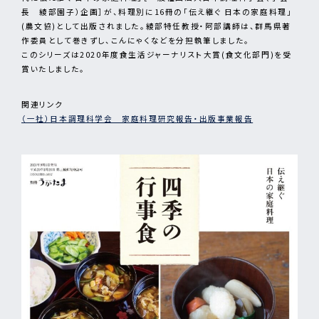
長 綾部園子）企画］が、料理別に16冊の「伝え継ぐ 日本の家庭料理」
(農文協)として出版されました。綾部特任教授・阿部講師は、群馬県著
作委員として巻きずし、こんにゃくなどを分担執筆しました。
このシリーズは2020年度食生活ジャーナリスト大賞(食文化部門)を受
賞いたしました。
関連リンク
（一社）日本調理科学会 家庭料理研究報告・出版事業報告