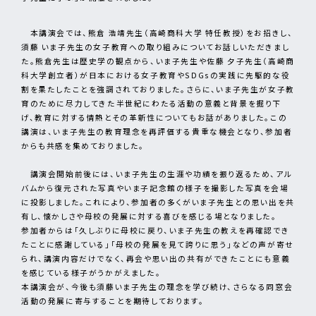
本講演会では、熊倉 浩靖先生（高崎商科大学 特任教授）をお招きし、
須藤 いま子先生の女子教育への取り組みについてお話しいただきまし
た。熊倉先生は歴史学の観点から、いま子先生や佐藤 夕子先生（高崎商
科大学創立者）が日本における女子教育やSDGsの実践に先駆的な役
割を果たしたことを強調されておりました。さらに、いま子先生が女子教
育のために尽力してきた半世紀にわたる活動の意義と背景を掘り下
げ、教育に対する情熱とその革新性についてもお話がありました。この
講演は、いま子先生の教育理念を再評価する貴重な機会となり、参加者
からも共感を集めておりました。
講演会開始前後には、いま子先生の生涯や功績を振り返るため、アル
バムから復元された写真やいま子記念館の様子を撮影した写真を会場
に投影しました。これにより、参加者の多くがいま子先生との思い出を共
有し、懐かしさや母校の発展に対する喜びを感じる場となりました。
参加者からは「久しぶりに母校に戻り、いま子先生の教えを再確認でき
たことに感謝している」「母校の発展を見て誇りに思う」などの声が寄せ
られ、講演内容だけでなく、再会や思い出の共有ができたことにも意義
を感じている様子がうかがえました。
本講演会が、今後も須藤いま子先生の理念を学び続け、さらなる同窓会
活動の発展に寄与することを期待しております。