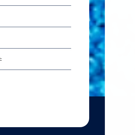
2026.07.06
理科ス
2026.06.18
農学
た
2026.06.18
【準