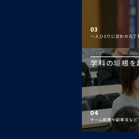
03
一人ひとりに合わせた丁
学科の垣根を
04
チーム医療や副専攻など