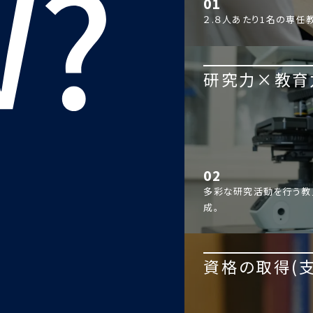
01
２.８人あたり1名の専任
研究力×教育
02
多彩な研究活動を行う教
成。
資格の取得(