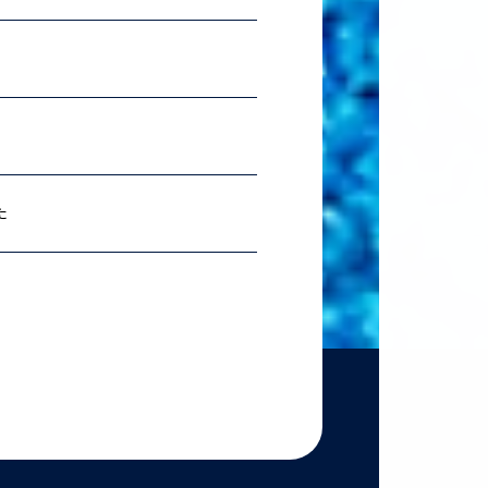
2026.07.06
理科ス
2026.06.18
農学
た
2026.06.18
【準