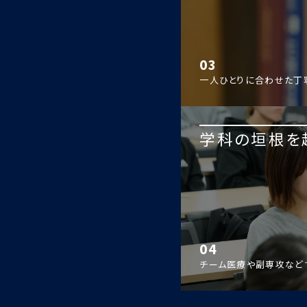
03
一人ひとりに合わせた丁
学科の垣根を
04
チーム医療や副専攻など