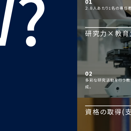
01
２.８人あたり1名の専任
研究力×教育
02
多彩な研究活動を行う教
成。
資格の取得(