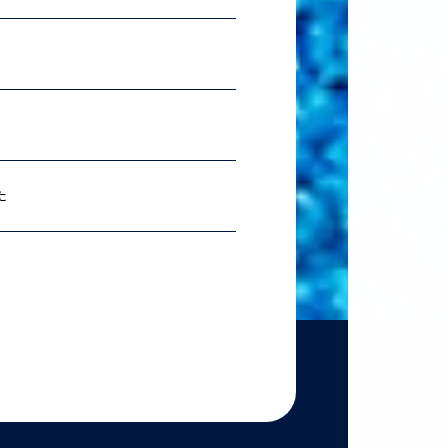
2026.07.06
理科ス
2026.06.18
農学
た
2026.06.18
【準