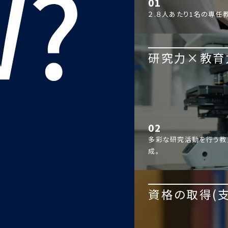
01
２.８人あたり1名の専任
研究力×教育
02
多彩な研究活動を行う教
成。
資格の取得(