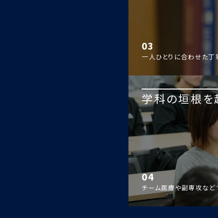
03
一人ひとりに合わせた丁
学科の垣根を
04
チーム医療や副専攻など