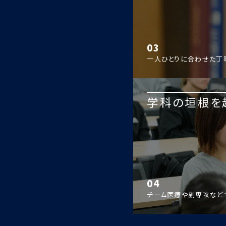
03
一人ひとりに合わせた丁
学科の垣根を
04
チーム医療や副専攻など