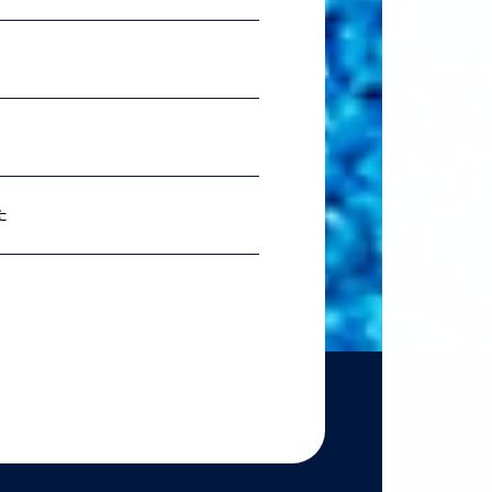
2026.07.06
理科ス
2026.06.18
農学
た
2026.06.18
【準