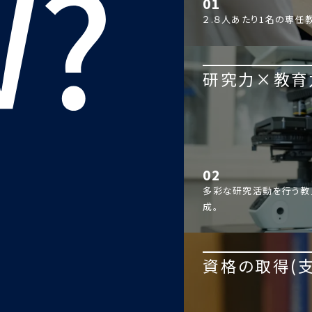
01
２.８人あたり1名の専任
研究力×教育
02
多彩な研究活動を行う教
成。
資格の取得(