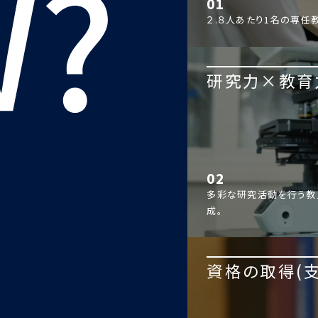
01
２.８人あたり1名の専任
研究力×教育
02
多彩な研究活動を行う教
成。
資格の取得(