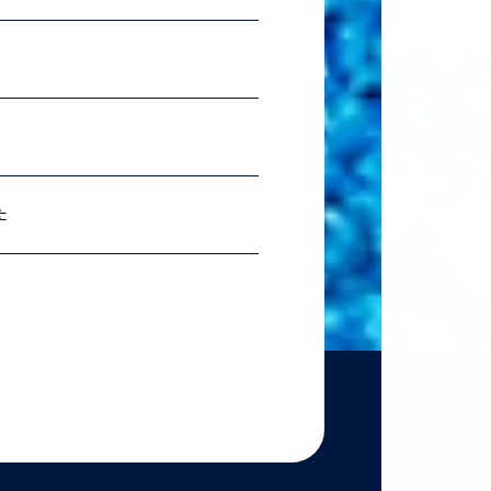
2026.07.06
理科ス
2026.06.18
農学
た
2026.06.18
【準