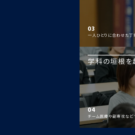
03
一人ひとりに合わせた丁
学科の垣根を
04
チーム医療や副専攻など