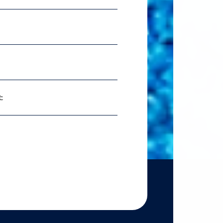
2026.07.06
理科ス
2026.06.18
農学
た
2026.06.18
【準