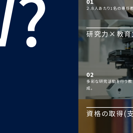
01
２.８人あたり1名の専任
研究力×教育
02
多彩な研究活動を行う教
成。
資格の取得(