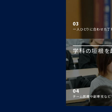
03
一人ひとりに合わせた丁
学科の垣根を
04
チーム医療や副専攻など