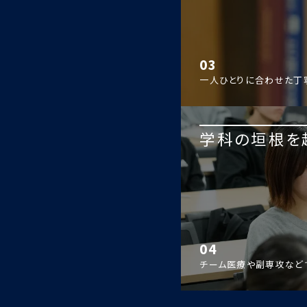
03
一人ひとりに合わせた丁
学科の垣根を
04
チーム医療や副専攻など