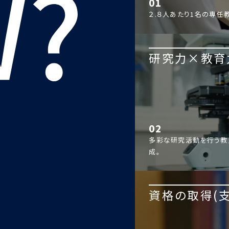
01
２.８人あたり1名の専任
研究力×教育
02
多彩な研究活動を行う教
成。
資格の取得(