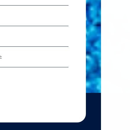
2026.07.06
理科ス
2026.06.18
農学
た
2026.06.18
【準