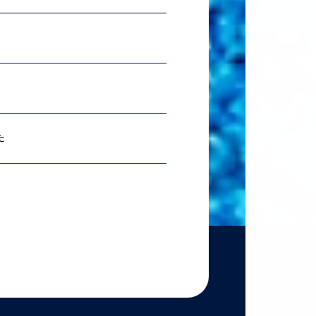
2026.07.06
理科ス
2026.06.18
農学
た
2026.06.18
【準