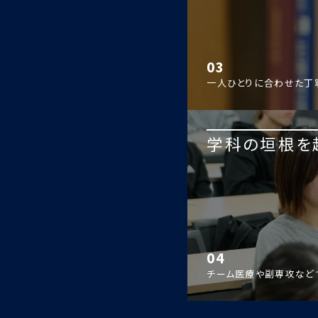
03
一人ひとりに合わせた丁
学科の垣根を
04
チーム医療や副専攻など