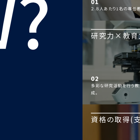
01
２.８人あたり1名の専任
研究力×教育
02
多彩な研究活動を行う教
成。
資格の取得(