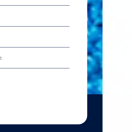
2026.07.06
理科ス
2026.06.18
農学
た
2026.06.18
【準