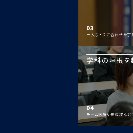
03
一人ひとりに合わせた丁
学科の垣根を
04
チーム医療や副専攻など