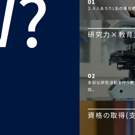
01
２.８人あたり1名の専任
研究力×教育
02
多彩な研究活動を行う教
成。
資格の取得(